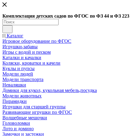
Ко
мплектация детских садов по ФГОC по ФЗ 44 и ФЗ 223
Каталог
Игровое оборудование по ФГОС
Игрушки-забавы
Игры с водой и песком
Каталки и качалки
Коляски, кроватки и качели
Куклы и пупсы
Модели людей
Модели транспорта
Неваляшки
Домики для кукол, кукольная мебель,посудка
Модели животных
Пирамидки
Игрушки для старшей группы
Развивающие игрушки по ФГОС
Волшебные мешочки
Головоломки
Лото и домино
Замочки и застежки