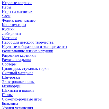
Игровые коврики
Игры
Игры на магнитах
Часы
Форма, цвет, размер
Конструкторы
Кубики
Лабиринты
Мозаики
Набор для детского творчества
Научные лаборатории и эксперименты
Развивающие мягкие игрушки
Разрезные картинки
Рамки-вкладыши
Сортеры
Цилиндры, стучалки, горки
Счетный материал
Шнуровки
Электровикторины
Бизиборды
Шахматы и шашки
Пазлы
Сюжетно-ролевые игры
Больница
Уголки уединения