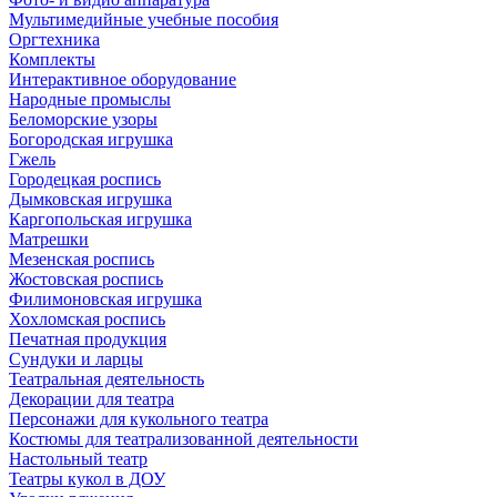
Мультимедийные учебные пособия
Оргтехника
Комплекты
Интерактивное оборудование
Народные промыслы
Беломорские узоры
Богородская игрушка
Гжель
Городецкая роспись
Дымковская игрушка
Каргопольская игрушка
Матрешки
Мезенская роспись
Жостовская роспись
Филимоновская игрушка
Хохломская роспись
Печатная продукция
Сундуки и ларцы
Театральная деятельность
Декорации для театра
Персонажи для кукольного театра
Костюмы для театрализованной деятельности
Настольный театр
Театры кукол в ДОУ