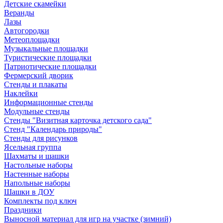
Детские скамейки
Веранды
Лазы
Автогородки
Метеоплощадки
Музыкальные площадки
Туристические площадки
Патриотические площадки
Фермерский дворик
Стенды и плакаты
Наклейки
Информационные стенды
Модульные стенды
Стенды "Визитная карточка детского сада"
Стенд "Календарь природы"
Стенды для рисунков
Ясельная группа
Шахматы и шашки
Настольные наборы
Настенные наборы
Напольные наборы
Шашки в ДОУ
Комплекты под ключ
Праздники
Выносной материал для игр на участке (зимний)