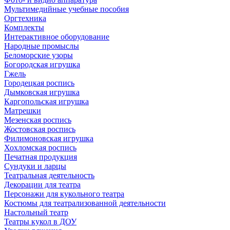
Мультимедийные учебные пособия
Оргтехника
Комплекты
Интерактивное оборудование
Народные промыслы
Беломорские узоры
Богородская игрушка
Гжель
Городецкая роспись
Дымковская игрушка
Каргопольская игрушка
Матрешки
Мезенская роспись
Жостовская роспись
Филимоновская игрушка
Хохломская роспись
Печатная продукция
Сундуки и ларцы
Театральная деятельность
Декорации для театра
Персонажи для кукольного театра
Костюмы для театрализованной деятельности
Настольный театр
Театры кукол в ДОУ