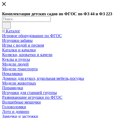
Ко
мплектация детских садов по ФГОC по ФЗ 44 и ФЗ 223
Каталог
Игровое оборудование по ФГОС
Игрушки-забавы
Игры с водой и песком
Каталки и качалки
Коляски, кроватки и качели
Куклы и пупсы
Модели людей
Модели транспорта
Неваляшки
Домики для кукол, кукольная мебель,посудка
Модели животных
Пирамидки
Игрушки для старшей группы
Развивающие игрушки по ФГОС
Волшебные мешочки
Головоломки
Лото и домино
Замочки и застежки