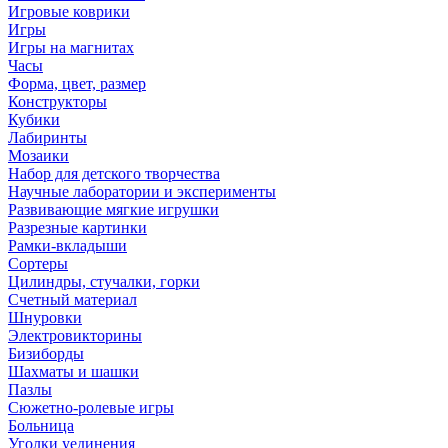
Игровые коврики
Игры
Игры на магнитах
Часы
Форма, цвет, размер
Конструкторы
Кубики
Лабиринты
Мозаики
Набор для детского творчества
Научные лаборатории и эксперименты
Развивающие мягкие игрушки
Разрезные картинки
Рамки-вкладыши
Сортеры
Цилиндры, стучалки, горки
Счетный материал
Шнуровки
Электровикторины
Бизиборды
Шахматы и шашки
Пазлы
Сюжетно-ролевые игры
Больница
Уголки уединения