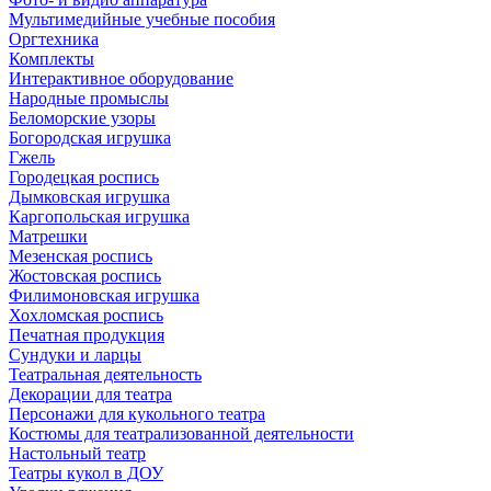
Мультимедийные учебные пособия
Оргтехника
Комплекты
Интерактивное оборудование
Народные промыслы
Беломорские узоры
Богородская игрушка
Гжель
Городецкая роспись
Дымковская игрушка
Каргопольская игрушка
Матрешки
Мезенская роспись
Жостовская роспись
Филимоновская игрушка
Хохломская роспись
Печатная продукция
Сундуки и ларцы
Театральная деятельность
Декорации для театра
Персонажи для кукольного театра
Костюмы для театрализованной деятельности
Настольный театр
Театры кукол в ДОУ