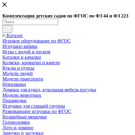
Ко
мплектация детских садов по ФГОC по ФЗ 44 и ФЗ 223
Каталог
Игровое оборудование по ФГОС
Игрушки-забавы
Игры с водой и песком
Каталки и качалки
Коляски, кроватки и качели
Куклы и пупсы
Модели людей
Модели транспорта
Неваляшки
Домики для кукол, кукольная мебель,посудка
Модели животных
Пирамидки
Игрушки для старшей группы
Развивающие игрушки по ФГОС
Волшебные мешочки
Головоломки
Лото и домино
Замочки и застежки