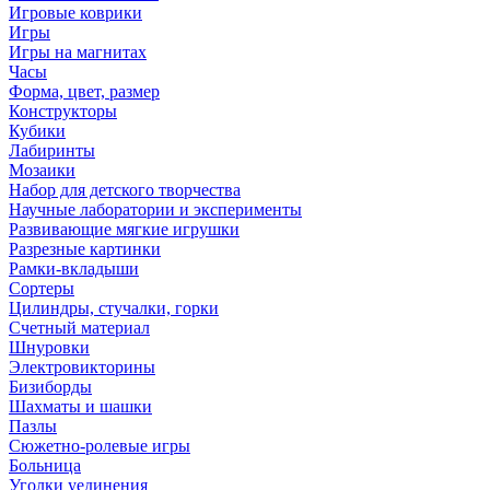
Игровые коврики
Игры
Игры на магнитах
Часы
Форма, цвет, размер
Конструкторы
Кубики
Лабиринты
Мозаики
Набор для детского творчества
Научные лаборатории и эксперименты
Развивающие мягкие игрушки
Разрезные картинки
Рамки-вкладыши
Сортеры
Цилиндры, стучалки, горки
Счетный материал
Шнуровки
Электровикторины
Бизиборды
Шахматы и шашки
Пазлы
Сюжетно-ролевые игры
Больница
Уголки уединения