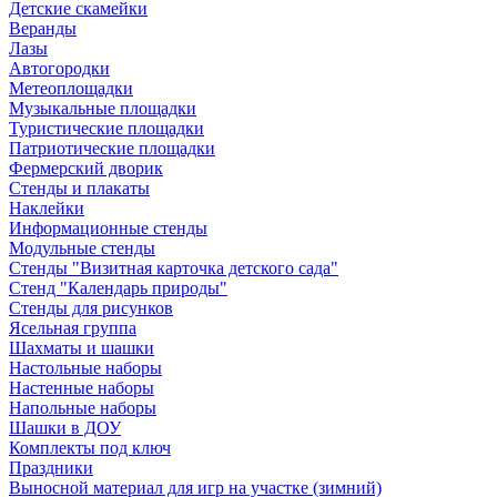
Детские скамейки
Веранды
Лазы
Автогородки
Метеоплощадки
Музыкальные площадки
Туристические площадки
Патриотические площадки
Фермерский дворик
Стенды и плакаты
Наклейки
Информационные стенды
Модульные стенды
Стенды "Визитная карточка детского сада"
Стенд "Календарь природы"
Стенды для рисунков
Ясельная группа
Шахматы и шашки
Настольные наборы
Настенные наборы
Напольные наборы
Шашки в ДОУ
Комплекты под ключ
Праздники
Выносной материал для игр на участке (зимний)