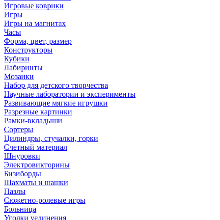
Игровые коврики
Игры
Игры на магнитах
Часы
Форма, цвет, размер
Конструкторы
Кубики
Лабиринты
Мозаики
Набор для детского творчества
Научные лаборатории и эксперименты
Развивающие мягкие игрушки
Разрезные картинки
Рамки-вкладыши
Сортеры
Цилиндры, стучалки, горки
Счетный материал
Шнуровки
Электровикторины
Бизиборды
Шахматы и шашки
Пазлы
Сюжетно-ролевые игры
Больница
Уголки уединения