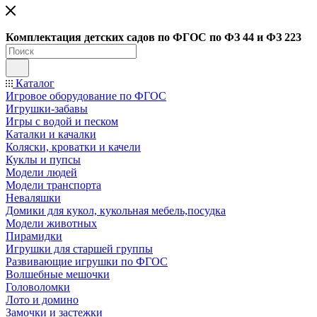
Ко
мплектация детских садов по ФГОC по ФЗ 44 и ФЗ 223
Каталог
Игровое оборудование по ФГОС
Игрушки-забавы
Игры с водой и песком
Каталки и качалки
Коляски, кроватки и качели
Куклы и пупсы
Модели людей
Модели транспорта
Неваляшки
Домики для кукол, кукольная мебель,посудка
Модели животных
Пирамидки
Игрушки для старшей группы
Развивающие игрушки по ФГОС
Волшебные мешочки
Головоломки
Лото и домино
Замочки и застежки