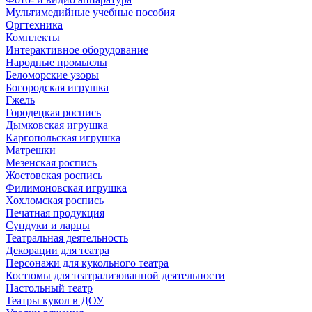
Мультимедийные учебные пособия
Оргтехника
Комплекты
Интерактивное оборудование
Народные промыслы
Беломорские узоры
Богородская игрушка
Гжель
Городецкая роспись
Дымковская игрушка
Каргопольская игрушка
Матрешки
Мезенская роспись
Жостовская роспись
Филимоновская игрушка
Хохломская роспись
Печатная продукция
Сундуки и ларцы
Театральная деятельность
Декорации для театра
Персонажи для кукольного театра
Костюмы для театрализованной деятельности
Настольный театр
Театры кукол в ДОУ