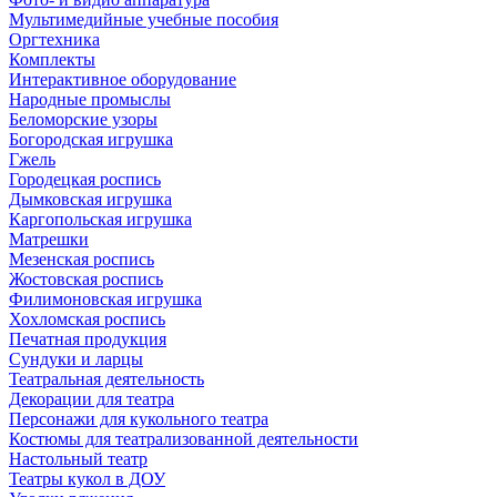
Мультимедийные учебные пособия
Оргтехника
Комплекты
Интерактивное оборудование
Народные промыслы
Беломорские узоры
Богородская игрушка
Гжель
Городецкая роспись
Дымковская игрушка
Каргопольская игрушка
Матрешки
Мезенская роспись
Жостовская роспись
Филимоновская игрушка
Хохломская роспись
Печатная продукция
Сундуки и ларцы
Театральная деятельность
Декорации для театра
Персонажи для кукольного театра
Костюмы для театрализованной деятельности
Настольный театр
Театры кукол в ДОУ