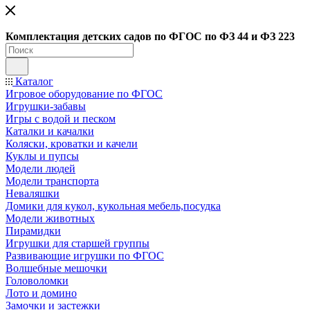
Ко
мплектация детских садов по ФГОC по ФЗ 44 и ФЗ 223
Каталог
Игровое оборудование по ФГОС
Игрушки-забавы
Игры с водой и песком
Каталки и качалки
Коляски, кроватки и качели
Куклы и пупсы
Модели людей
Модели транспорта
Неваляшки
Домики для кукол, кукольная мебель,посудка
Модели животных
Пирамидки
Игрушки для старшей группы
Развивающие игрушки по ФГОС
Волшебные мешочки
Головоломки
Лото и домино
Замочки и застежки