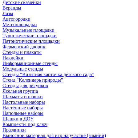
Детские скамейки
Веранды
Лазы
Автогородки
Метеоплощадки
Музыкальные площадки
Туристические площадки
Патриотические площадки
Фермерский дворик
Стенды и плакаты
Наклейки
Информационные стенды
Модульные стенды
Стенды "Визитная карточка детского сада"
Стенд "Календарь природы"
Стенды для рисунков
Ясельная группа
Шахматы и шашки
Настольные наборы
Настенные наборы
Напольные наборы
Шашки в ДОУ
Комплекты под ключ
Праздники
Выносной материал для игр на участке (зимний)