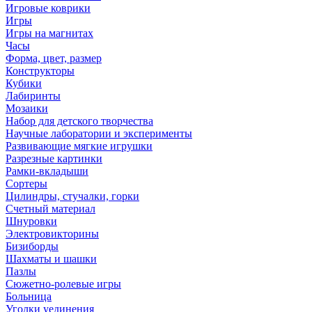
Игровые коврики
Игры
Игры на магнитах
Часы
Форма, цвет, размер
Конструкторы
Кубики
Лабиринты
Мозаики
Набор для детского творчества
Научные лаборатории и эксперименты
Развивающие мягкие игрушки
Разрезные картинки
Рамки-вкладыши
Сортеры
Цилиндры, стучалки, горки
Счетный материал
Шнуровки
Электровикторины
Бизиборды
Шахматы и шашки
Пазлы
Сюжетно-ролевые игры
Больница
Уголки уединения