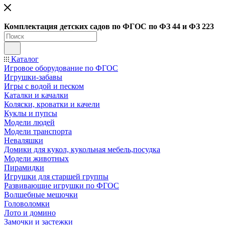
Ко
мплектация детских садов по ФГОC по ФЗ 44 и ФЗ 223
Каталог
Игровое оборудование по ФГОС
Игрушки-забавы
Игры с водой и песком
Каталки и качалки
Коляски, кроватки и качели
Куклы и пупсы
Модели людей
Модели транспорта
Неваляшки
Домики для кукол, кукольная мебель,посудка
Модели животных
Пирамидки
Игрушки для старшей группы
Развивающие игрушки по ФГОС
Волшебные мешочки
Головоломки
Лото и домино
Замочки и застежки