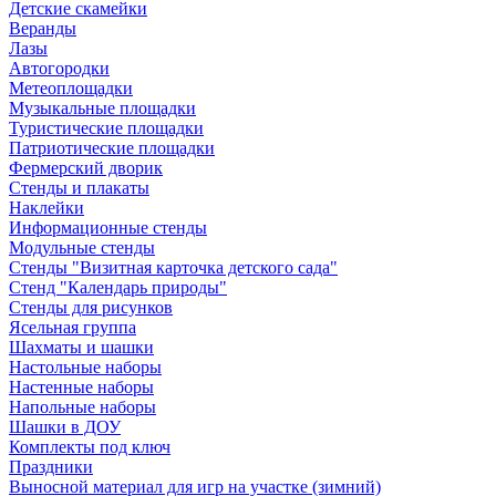
Детские скамейки
Веранды
Лазы
Автогородки
Метеоплощадки
Музыкальные площадки
Туристические площадки
Патриотические площадки
Фермерский дворик
Стенды и плакаты
Наклейки
Информационные стенды
Модульные стенды
Стенды "Визитная карточка детского сада"
Стенд "Календарь природы"
Стенды для рисунков
Ясельная группа
Шахматы и шашки
Настольные наборы
Настенные наборы
Напольные наборы
Шашки в ДОУ
Комплекты под ключ
Праздники
Выносной материал для игр на участке (зимний)