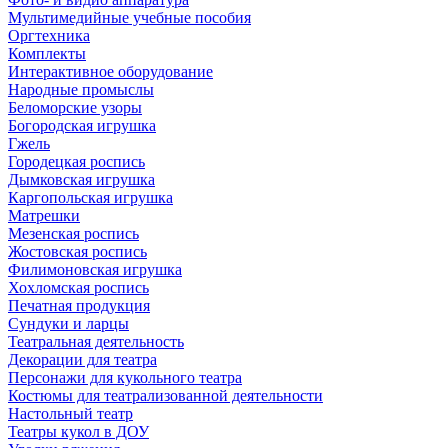
Мультимедийные учебные пособия
Оргтехника
Комплекты
Интерактивное оборудование
Народные промыслы
Беломорские узоры
Богородская игрушка
Гжель
Городецкая роспись
Дымковская игрушка
Каргопольская игрушка
Матрешки
Мезенская роспись
Жостовская роспись
Филимоновская игрушка
Хохломская роспись
Печатная продукция
Сундуки и ларцы
Театральная деятельность
Декорации для театра
Персонажи для кукольного театра
Костюмы для театрализованной деятельности
Настольный театр
Театры кукол в ДОУ