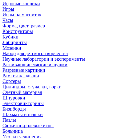
Игровые коврики
Игры
Игры на магнитах
Часы
Форма, цвет, размер
Конструкторы
Кубики
Лабиринты
Мозаики
Набор для детского творчества
Научные лаборатории и эксперименты
Развивающие мягкие игрушки
Разрезные картинки
Рамки-вкладыши
Сортеры
Цилиндры, стучалки, горки
Счетный материал
Шнуровки
Электровикторины
Бизиборды
Шахматы и шашки
Пазлы
Сюжетно-ролевые игры
Больница
Уголки уединения