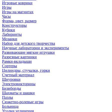
Игровые коврики
Игры
Игры на магнитах
Часы
Форма, цвет, размер
Конструкторы
Кубики
Лабиринты
Мозаики
Набор для детского творчества
Научные лаборатории и эксперименты
Развивающие мягкие игрушки
Разрезные картинки
Рамки-вкладыши
Сортеры
Цилиндры, стучалки, горки
Счетный материал
Шнуровки
Электровикторины
Бизиборды
Шахматы и шашки
Пазлы
Сюжетно-ролевые игры
Больница
Уголки уединения