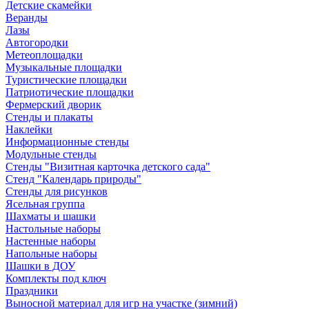
Детские скамейки
Веранды
Лазы
Автогородки
Метеоплощадки
Музыкальные площадки
Туристические площадки
Патриотические площадки
Фермерский дворик
Стенды и плакаты
Наклейки
Информационные стенды
Модульные стенды
Стенды "Визитная карточка детского сада"
Стенд "Календарь природы"
Стенды для рисунков
Ясельная группа
Шахматы и шашки
Настольные наборы
Настенные наборы
Напольные наборы
Шашки в ДОУ
Комплекты под ключ
Праздники
Выносной материал для игр на участке (зимний)