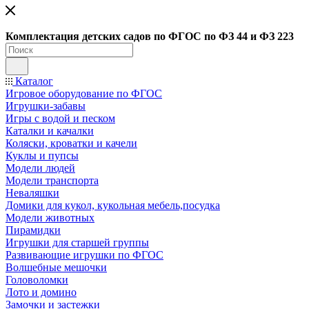
Ко
мплектация детских садов по ФГОC по ФЗ 44 и ФЗ 223
Каталог
Игровое оборудование по ФГОС
Игрушки-забавы
Игры с водой и песком
Каталки и качалки
Коляски, кроватки и качели
Куклы и пупсы
Модели людей
Модели транспорта
Неваляшки
Домики для кукол, кукольная мебель,посудка
Модели животных
Пирамидки
Игрушки для старшей группы
Развивающие игрушки по ФГОС
Волшебные мешочки
Головоломки
Лото и домино
Замочки и застежки