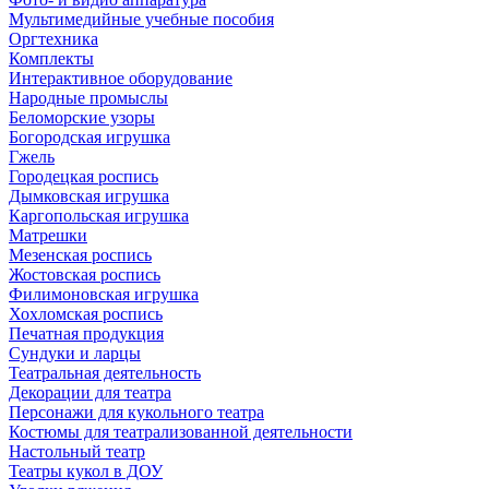
Мультимедийные учебные пособия
Оргтехника
Комплекты
Интерактивное оборудование
Народные промыслы
Беломорские узоры
Богородская игрушка
Гжель
Городецкая роспись
Дымковская игрушка
Каргопольская игрушка
Матрешки
Мезенская роспись
Жостовская роспись
Филимоновская игрушка
Хохломская роспись
Печатная продукция
Сундуки и ларцы
Театральная деятельность
Декорации для театра
Персонажи для кукольного театра
Костюмы для театрализованной деятельности
Настольный театр
Театры кукол в ДОУ