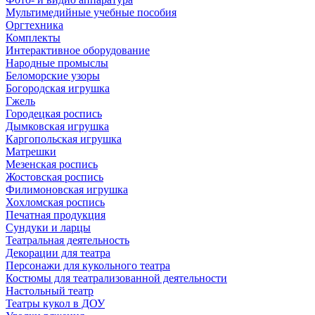
Мультимедийные учебные пособия
Оргтехника
Комплекты
Интерактивное оборудование
Народные промыслы
Беломорские узоры
Богородская игрушка
Гжель
Городецкая роспись
Дымковская игрушка
Каргопольская игрушка
Матрешки
Мезенская роспись
Жостовская роспись
Филимоновская игрушка
Хохломская роспись
Печатная продукция
Сундуки и ларцы
Театральная деятельность
Декорации для театра
Персонажи для кукольного театра
Костюмы для театрализованной деятельности
Настольный театр
Театры кукол в ДОУ