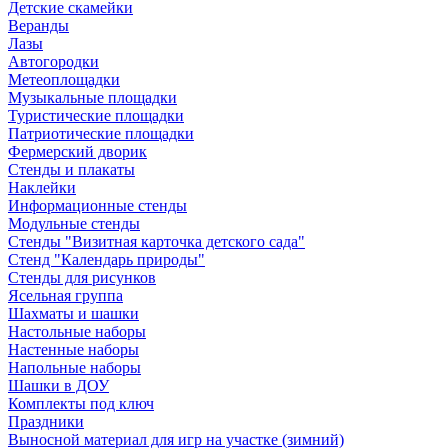
Детские скамейки
Веранды
Лазы
Автогородки
Метеоплощадки
Музыкальные площадки
Туристические площадки
Патриотические площадки
Фермерский дворик
Стенды и плакаты
Наклейки
Информационные стенды
Модульные стенды
Стенды "Визитная карточка детского сада"
Стенд "Календарь природы"
Стенды для рисунков
Ясельная группа
Шахматы и шашки
Настольные наборы
Настенные наборы
Напольные наборы
Шашки в ДОУ
Комплекты под ключ
Праздники
Выносной материал для игр на участке (зимний)