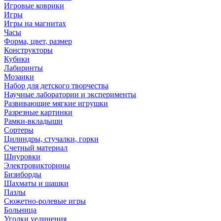
Игровые коврики
Игры
Игры на магнитах
Часы
Форма, цвет, размер
Конструкторы
Кубики
Лабиринты
Мозаики
Набор для детского творчества
Научные лаборатории и эксперименты
Развивающие мягкие игрушки
Разрезные картинки
Рамки-вкладыши
Сортеры
Цилиндры, стучалки, горки
Счетный материал
Шнуровки
Электровикторины
Бизиборды
Шахматы и шашки
Пазлы
Сюжетно-ролевые игры
Больница
Уголки уединения