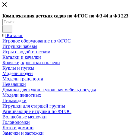
Ко
мплектация детских садов по ФГОC по ФЗ 44 и ФЗ 223
Каталог
Игровое оборудование по ФГОС
Игрушки-забавы
Игры с водой и песком
Каталки и качалки
Коляски, кроватки и качели
Куклы и пупсы
Модели людей
Модели транспорта
Неваляшки
Домики для кукол, кукольная мебель,посудка
Модели животных
Пирамидки
Игрушки для старшей группы
Развивающие игрушки по ФГОС
Волшебные мешочки
Головоломки
Лото и домино
Замочки и застежки